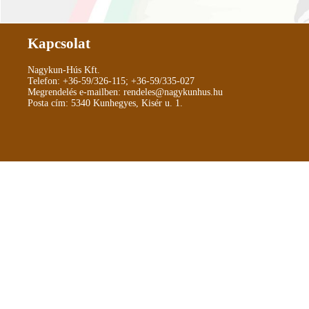
Kapcsolat
Nagykun-Hús Kft.
Telefon:
+36-59/326-115
;
+36-59/335-027
Megrendelés e-mailben:
rendeles@nagykunhus.hu
Posta cím: 5340 Kunhegyes, Kisér u. 1.