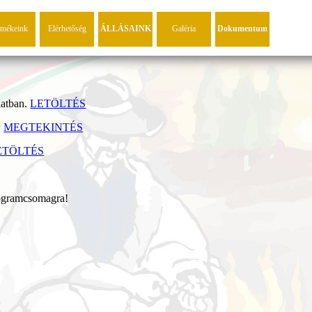
rmékeink
Elérhetőség
ÁLLÁSAINK
Galéria
Dokumentum
latban.
LETÖLTÉS
:
MEGTEKINTÉS
ETÖLTÉS
rogramcsomagra!