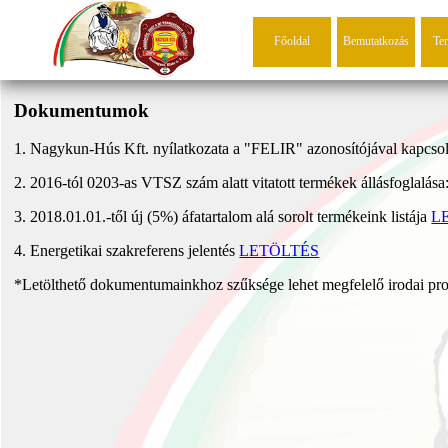
Főoldal
Bemutatkozás
Te
Dokumentumok
1. Nagykun-Hús Kft. nyílatkozata a "FELIR" azonosítójával kapcso
2. 2016-tól 0203-as VTSZ szám alatt vitatott termékek állásfoglalása
3. 2018.01.01.-től új (5%) áfatartalom alá sorolt termékeink listája
L
4. Energetikai szakreferens jelentés
LETÖLTÉS
*Letölthető dokumentumainkhoz szűksége lehet megfelelő irodai p