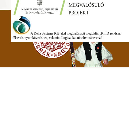
A Delta Systems Kft. által megvalósított megoldás „RFID rendszer
félsertés nyomkövetéshez, valamint Logisztikai túraútvonaltervező