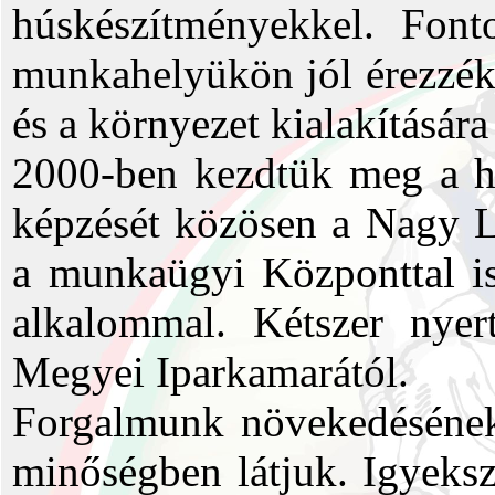
húskészítményekkel. Font
munkahelyükön jól érezzék 
és a környezet kialakításár
2000-ben kezdtük meg a h
képzését közösen a Nagy L
a munkaügyi Központtal is
alkalommal. Kétszer nye
Megyei Iparkamarától.
Forgalmunk növekedésének 
minőségben látjuk. Igyeksz