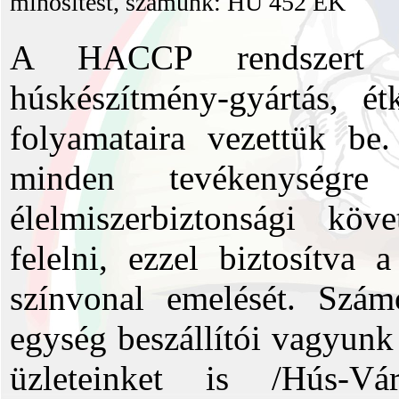
minősítést, számunk: HU 452 EK
A HACCP rendszert a s
húskészítmény-gyártás, étk
folyamataira vezettük b
minden tevékenységre
élelmiszerbiztonsági kö
felelni, ezzel biztosítva 
színvonal emelését. Szá
egység beszállítói vagyunk 
üzleteinket is /Hús-Vá