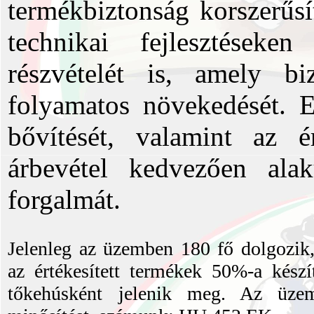
termékbiztonság korszerűsí
technikai fejlesztéseke
részvételét is, amely bi
folyamatos növekedését. E
bővítését, valamint az é
árbevétel kedvezően alak
forgalmát.
Jelenleg az üzemben 180 fő dolgozik, 
az értékesített termékek 50%-a kés
tőkehúsként jelenik meg. Az üz