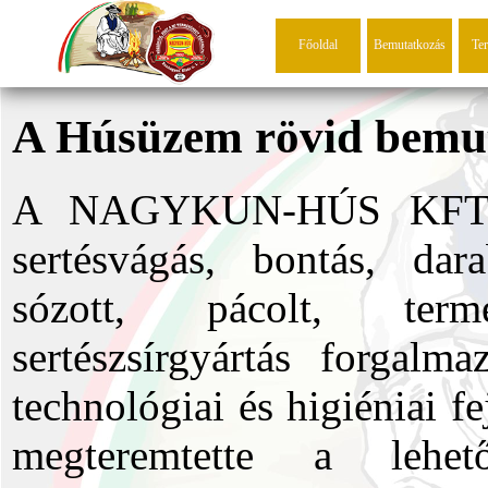
Főoldal
Bemutatkozás
Te
A Húsüzem rövid bemu
A NAGYKUN-HÚS KFT. 19
sertésvágás, bontás, dara
sózott, pácolt, term
sertészsírgyártás forgalm
technológiai és higiéniai f
megteremtette a lehet