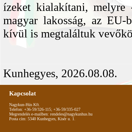
ízeket kialakítani, melyr
magyar lakosság, az EU-b
kívül is megtaláltuk vevők
Kunhegyes, 2026.08.08.
Kapcsolat
Nagykun-Hús Kft.
Telefon:
+36-59/326-115
;
+36-59/335-027
Megrendelés e-mailben:
rendeles@nagykunhus.hu
Posta cím: 5340 Kunhegyes, Kisér u. 1.